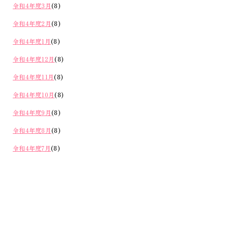
令和4年度3月
(8)
令和4年度2月
(8)
令和4年度1月
(8)
令和4年度12月
(8)
令和4年度11月
(8)
令和4年度10月
(8)
令和4年度9月
(8)
令和4年度8月
(8)
令和4年度7月
(8)
令和4年度6月
(8)
令和4年度5月
(7)
令和4年度4月
(9)
令和3年度３月
(8)