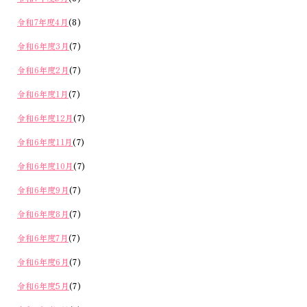
令和7年度4月
(8)
令和6年度3月
(7)
令和6年度2月
(7)
令和6年度1月
(7)
令和6年度12月
(7)
令和6年度11月
(7)
令和6年度10月
(7)
令和6年度9月
(7)
令和6年度8月
(7)
令和6年度7月
(7)
令和6年度6月
(7)
令和6年度5月
(7)